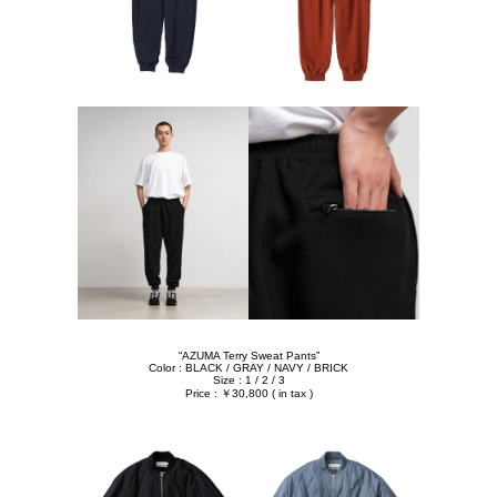
“AZUMA Terry Sweat Pants”
Color : BLACK / GRAY / NAVY / BRICK
Size : 1 / 2 / 3
Price : ￥30,800 ( in tax )