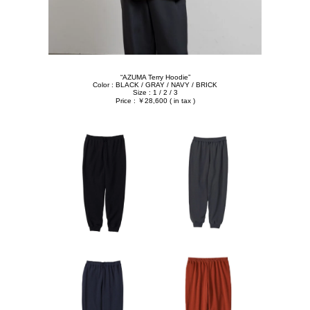
“AZUMA Terry Hoodie”
Color : BLACK / GRAY / NAVY / BRICK
Size : 1 / 2 / 3
Price : ￥28,600 ( in tax )