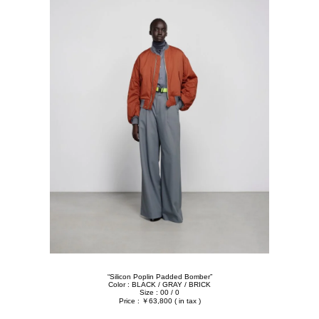
“Silicon Poplin Padded Bomber”
Color : BLACK / GRAY / BRICK
Size : 00 / 0
Price : ￥63,800 ( in tax )