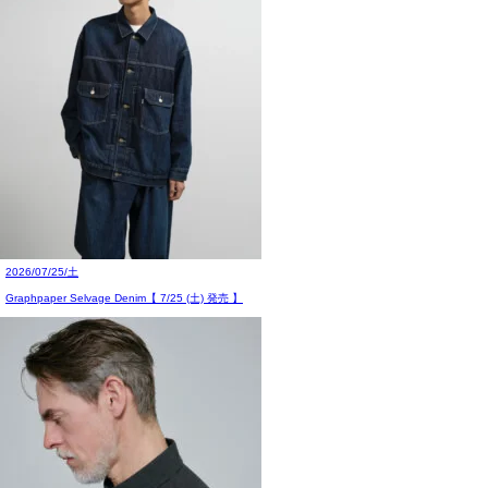
2026/07/25/土
Graphpaper Selvage Denim【 7/25 (土) 発売 】