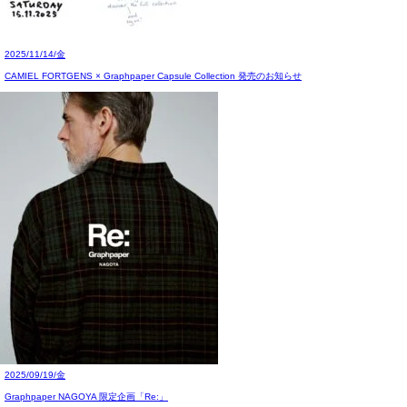
2025/11/14/金
CAMIEL FORTGENS × Graphpaper Capsule Collection 発売のお知らせ
2025/09/19/金
Graphpaper NAGOYA 限定企画「Re:」