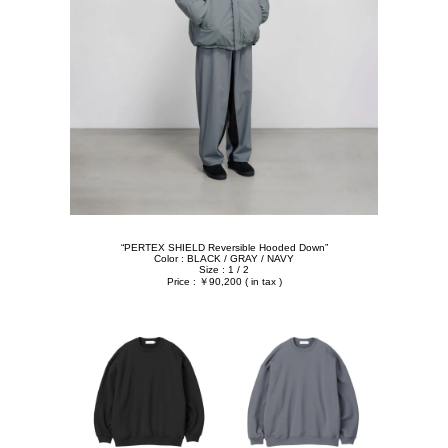
“PERTEX SHIELD Reversible Hooded Down”
Color : BLACK / GRAY / NAVY
Size : 1 / 2
Price : ￥90,200 ( in tax )