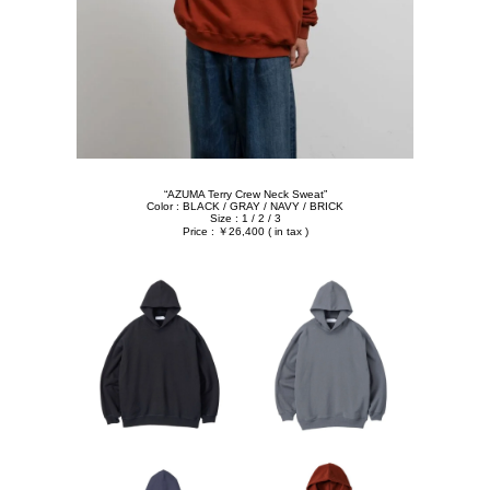
“AZUMA Terry Crew Neck Sweat”
Color : BLACK / GRAY / NAVY / BRICK
Size : 1 / 2 / 3
Price : ￥26,400 ( in tax )