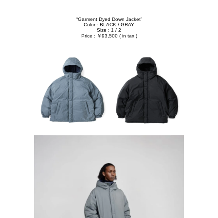
“Garment Dyed Down Jacket”
Color : BLACK / GRAY
Size : 1 / 2
Price : ￥93,500 ( in tax )